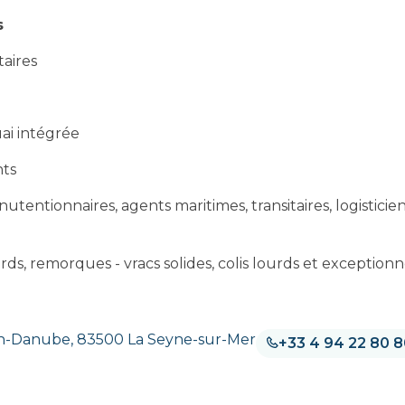
s
aires
ai intégrée
ts
entionnaires, agents maritimes, transitaires, logisticien
urds, remorques - vracs solides, colis lourds et exceptionn
hin-Danube, 83500 La Seyne-sur-Mer
+33 4 94 22 80 